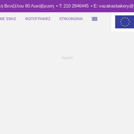
ή Βενιζέλου 80 Λυκόβρυση • Τ: 210 2846445 • E: vazakasbakery
 ΜΕ ΕΜΆΣ
ΦΩΤΟΓΡΑΦΊΕΣ
ΕΠΙΚΟΙΝΩΝΊΑ
Αρχική