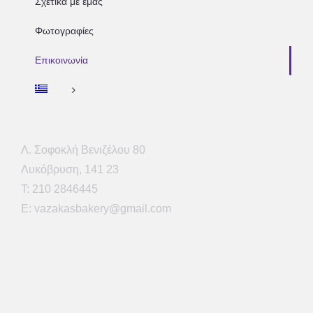
Σχετικά με εμάς
Φωτογραφίες
Επικοινωνία
Λ. Σοφοκλή Βενιζέλου 80
Λυκόβρυση, 141 23
Τ: 210 2846445
E: vazakasbakery@gmail.com